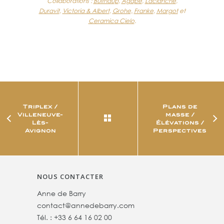
Collaborations :
Bulthaup
,
Agape
,
Laclanche
,
Duravit
,
Victoria & Albert
,
Grohe,
Franke
,
Margot
et
Ceramica Cielo
.
Triplex /
Plans de
Villeneuve-
masse /
Lès-
Élévations /
Avignon
Perspectives
NOUS CONTACTER
Anne de Barry
contact@annedebarry.com
Tél. :
+33 6 64 16 02 00