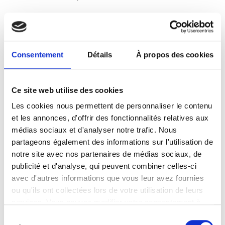
Avertissement : Anne de Barry ne
paramètre pas et ne dispose pas de
données vous concernant issues des
Consentement
Détails
À propos des cookies
dépôts de cookies opérés par les
réseaux sociaux sur ses pages de
Ce site web utilise des cookies
réseaux sociaux. Les données statistiques
Les cookies nous permettent de personnaliser le contenu
issues de ces cookies ne sont mises à la
et les annonces, d'offrir des fonctionnalités relatives aux
disposition d’Anne de Barry que sous une
médias sociaux et d'analyser notre trafic. Nous
forme agrégée (anonyme) et non
partageons également des informations sur l'utilisation de
notre site avec nos partenaires de médias sociaux, de
individualisée. Seuls les services des
publicité et d'analyse, qui peuvent combiner celles-ci
réseaux sociaux concernés peuvent par
avec d'autres informations que vous leur avez fournies
conséquent répondre techniquement
ou qu'ils ont collectées lors de votre utilisation de leurs
vos demandes relatives aux cookies
services. Vous pouvez modifier votre consentement à
tout moment dans la section "Cookies et autres
utilisés.
Sélection