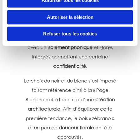
Autoriser tous les cookies
projets.
Autoriser la sélection
L’harmonie esthétique devait être
sobre
et la
lumière naturelle
était primordiale,
Refuser tous les cookies
d’où la
création d’une baie de verre
avec un
isolement phonique
et stores
intégrés permettant une certaine
confidentialité
.
Le choix du noir et du blanc s’est imposé
faisant référence ainsi à la « Page
Blanche » et à l’écriture d’une
création
architecturale
. Afin d’
équilibrer
cette
première tendance, le bois « zébrano »
et un peu de
douceur florale
ont été
approuvés.